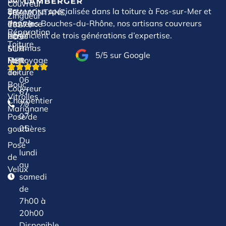
Couvreur
Entreprise spécialisée dans la toiture à Fos-sur-Mer et
de-
TRAMONTANE,
Zingueur
dans les Bouches-du-Rhône, nos artisans couvreurs
Provence
13270
Réparation
bénéficient de trois générations d’expertise.
Istres
FOS-
Toiture
Miramas
SUR-
5/5 sur Google
Nettoyage
Port-
MER
Toiture
de-
06
Bouc
Couvreur
67
Vitrolles
Charpentier
70
Marignane
07
Pose de
05
gouttières
Du
Pose
lundi
de
au
Velux
samedi
de
7h00 à
20h00
Disponible